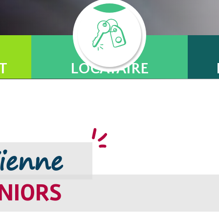
Je suis
T
LOCATAIRE
ienne
ENIORS