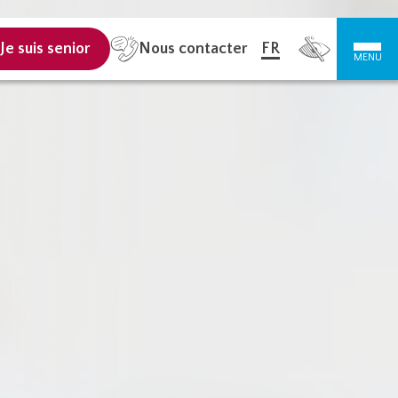
Nous contacter
Je suis senior
FR
MENU
abel HSS®
ervices
logement