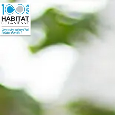
+
Confort
Je cherche
UN LOGEMENT
Nos biens à la location
Faire une demande de logement
Conditions d’attribution
Je veux devenir
Nos engagements
PROPRIÉTAIRE
Nos biens à la vente
Acheter dans l’ancien
Acheter mon logement
Je suis
Acheter un terrain
SENIOR
Les aides
Le label HSS®
Mes services
Mon logement
ESPACE PARTENAIRES